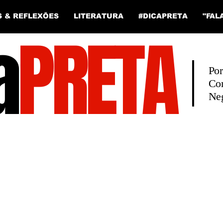
S & REFLEXÕES
LITERATURA
#DICAPRETA
"FAL
a
PRETA
Po
Co
Neg