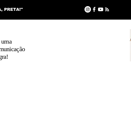
A, PRETA!"
r uma
municação
ra!