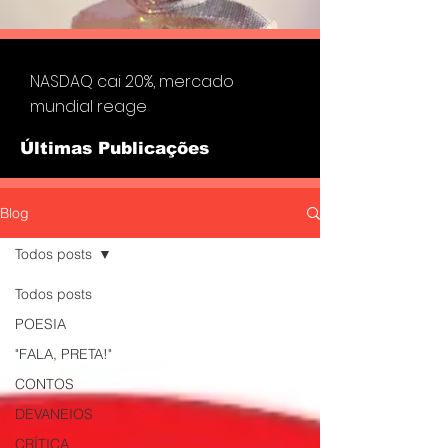
NASDAQ cai 20%, mercado
mundial reage
Últimas Publicações
Blog
Todos posts
Todos posts
POESIA
"FALA, PRETA!"
CONTOS
DEVANEIOS
CRÍTICA