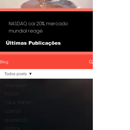
NASDAQ cai 20%, mercado
mundial reage
Últimas Publicações
Blog
Todos posts
Todos posts
POESIA
"FALA, PRETA!"
CONTOS
DEVANEIOS
CRÍTICA