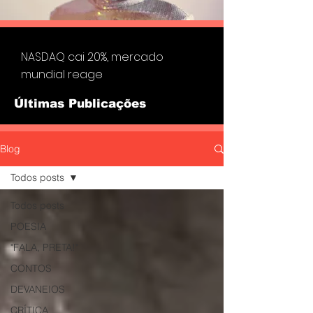
NASDAQ cai 20%, mercado
mundial reage
Últimas Publicações
Blog
Todos posts
Todos posts
POESIA
"FALA, PRETA!"
CONTOS
DEVANEIOS
CRÍTICA